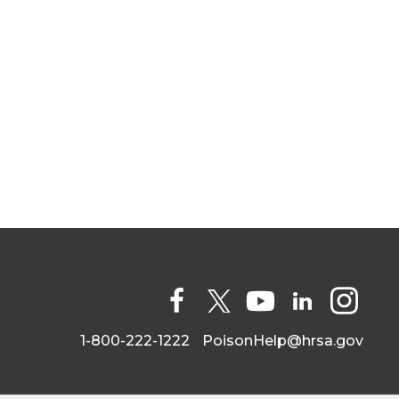
Social
Media
1-800-222-1222
PoisonHelp@hrsa.gov
Facebook
X
YouTube
LinkedIn
Instagram