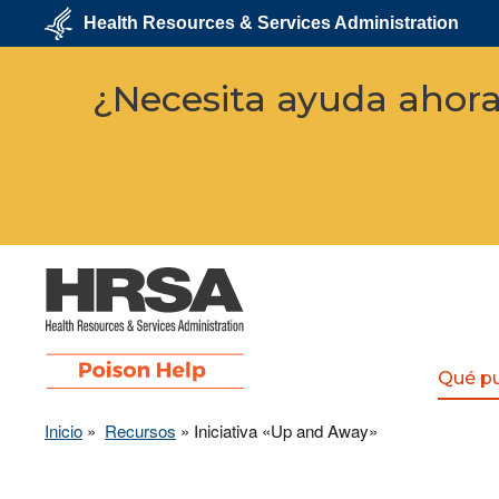
Pasar
Health Resources & Services Administration
al
contenido
U.S.
principal
Department
¿Necesita ayuda ahor
of
Health
&
Human
Services
Qué p
Inicio
Recursos
Iniciativa «Up and Away»
HRSA - Health
Resources & Services